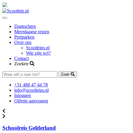
Toggle
navigation
Dagtochten
Meerdaagse reizen
Pretparken
Over ons
Scooltrips.nl
Wie zijn wij?
Contact
Zoeken
Zoek
+31 488 47 44 78
info@scooltrips.nl
Inloggen
Offerte aanvragen
Schoolreis Gelderland