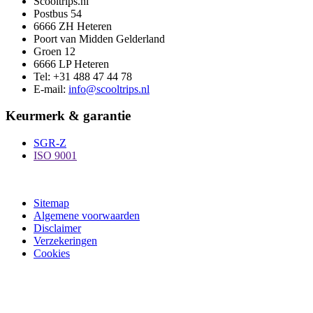
Scooltrips.nl
Postbus 54
6666 ZH Heteren
Poort van Midden Gelderland
Groen 12
6666 LP Heteren
Tel: +31 488 47 44 78
E-mail:
info@scooltrips.nl
Keurmerk & garantie
SGR-Z
ISO 9001
Sitemap
Algemene voorwaarden
Disclaimer
Verzekeringen
Cookies