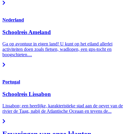
Nederland
Schoolreis Ameland
Ga op avontuur in eigen land! U kunt op het eiland allerlei
activiteiten doen zoals fietsen, wadlopen, een gps-tocht en
boogschieten....
Portugal
Schoolreis Lissabon
Lissabon; een heerlijke, karakteristieke stad aan de oever van de
rivier de Taag, nabij de Atlantische Oceaan en tevens de...
Ervaringen van onze klanten