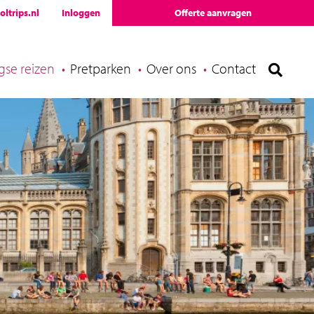
ltrips.nl
Inloggen
Offerte aanvragen
se reizen
Pretparken
Over ons
Contact