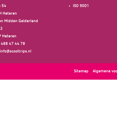
s 54
ISO 9001
H Heteren
an Midden Gelderland
12
P Heteren
1 488 47 44 78
info@scooltrips.nl
Sitemap
Algemene vo