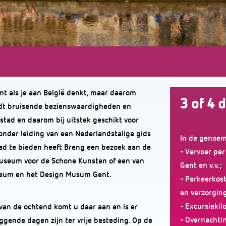
omt als je aan België denkt, maar daarom
3 of 4 
iedt bruisende bezienswaardigheden en
stad en daarom bij uitstek geschikt voor
 onder leiding van een Nederlandstalige gids
In de genoemd
stad te bieden heeft Breng een bezoek aan de
- Vervoer per
Museum voor de Schone Kunsten of een van
Gent en v.v.;
seum en het Design Musum Gent.
- Parkeerkost
en verzorging
- Excursiekil
van de ochtend komt u daar aan en is er
- Overnachti
ggende dagen zijn ter vrije besteding. Op de