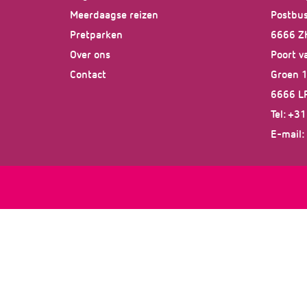
Meerdaagse reizen
Postbu
Pretparken
6666 Z
Over ons
Poort v
Contact
Groen 
6666 L
Tel: +3
E-mail: