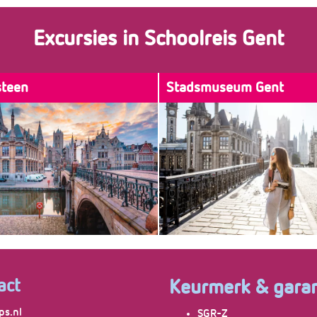
Excursies in Schoolreis Gent
steen
Stadsmuseum Gent
oek aan de mystieke burcht,
De perfecte start van een bezo
ijk niet ontbreken op je to-do
Het STAM geeft precies weer d
een verblijf in Gent.
stad van alle tijden is. De comb
14e-eeuwse abdij, het 17e-eeu
en het 21e-eeuwse nieuwbou
samen het STAM.
act
Keurmerk & garan
ps.nl
SGR-Z