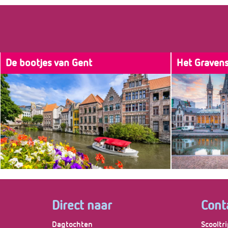
De bootjes van Gent
Het Graven
Laat je op een 40 minuten durende tour
Breng een bez
meevoeren langs de highlights van Gent
deze kan namel
dwars door het historische centrum.
lijstje tijdens 
Direct naar
Cont
Dagtochten
Scooltri