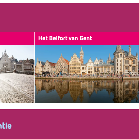
Het Belfort van Gent
ek aan Gent.
Niet te missen in de ‘skyline’ van Gent: Het
at Gent een
Belfort. Deze toren, ook wel de mascotte van
inatie van de
Gent, symboliseert de stedelijke welvaart en
wse klooster
onafhankelijkheid.
w vormen
tie