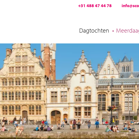
+31 488 47 44 78
info@scoo
Dagtochten
Meerdaag